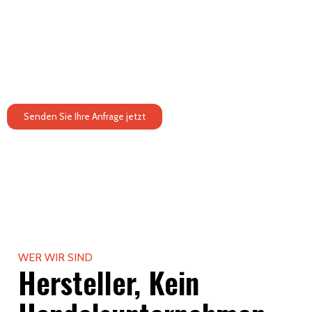
Ladeneinrichtungen, Einzelhandelsvitrinen und exportfertige
Displaysysteme für globale Marken. Mit über 25 Jahren
Erfahrung in der Produktion betreiben wir ein vollständig
integriertes, ingenieurgetriebenes Fertigungssystem, das auf
strukturelle Präzision, stabile Serienkonsistenz und
exportbereite Lieferung ausgelegt ist.
Senden Sie Ihre Anfrage jetzt
WER WIR SIND
Hersteller, Kein