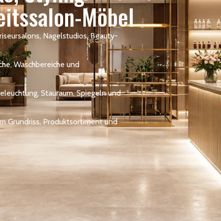
eitssalon-Möbel
riseursalons, Nagelstudios, Beauty-
sche, Waschbereiche und
leuchtung, Stauraum, Spiegeln und
m Grundriss, Produktsortiment und