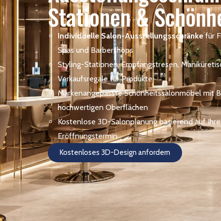
Stationen & Schönh
Individuelle Salon-Ausstellungsschränke
für F
Spas und Barbershops
Styling-Stationen, Empfangstresen, Maniküreti
Verkaufsregale für Produkte
Markenangepasste Schönheitssalonmöbel mit Be
hochwertigen Oberflächen
Kostenlose 3D-Salonplanung basierend auf Ihre
Eröffnungstermin
Kostenloses 3D-Design anfordern