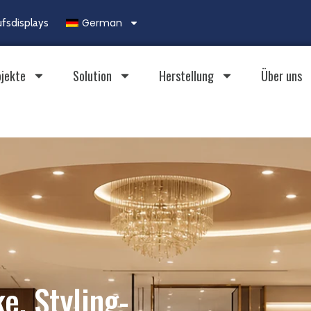
German
ufsdisplays
ojekte
Solution
Herstellung
Über uns
e, Styling-