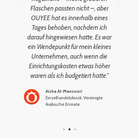
Flaschen passten nicht –, aber
t,
OUYEE hat es innerhalb eines
r
Tages behoben, nachdem ich
sc
ht
darauf hingewiesen hatte. Es war
z
die
ein Wendepunkt für mein kleines
Ku
n
Unternehmen, auch wenn die
ine
Einrichtungskosten etwas höher
waren als ich budgetiert hatte."
ge
Aisha Al-Mansoori
Einzelhandelskiosk, Vereinigte
Arabische Emirate