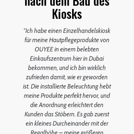
nach dem Bau des
Kiosks
ee-
"Ich habe einen Einzelhandelskiosk
ll-
für meine Hautpflegeprodukte von
Ei
n
OUYEE in einem belebten
vo
ine
Einkaufszentrum hier in Dubai
m
bekommen, und ich bin wirklich
un
und
zufrieden damit, wie er geworden
 es
ist. Die installierte Beleuchtung hebt
meine Produkte perfekt hervor, und
V
g
die Anordnung erleichtert den
B
me,
Kunden das Stöbern. Es gab zuerst
m
ein kleines Durcheinander mit der
r
Regalhöhe – meine größeren
Be