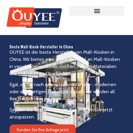
Beste Mall-Kiosk-Hersteller In China
OUYEE ist der beste Hersteller von Mall-Kiosken in
China. Wir bieten eine große Auswahl an Mall-Kiosken
in verschiedenen Stilen, Größen, Farben, Materialien
und individuellen Oberflächen.
Egal, ob Sie nach einem Luxus-, Vintage-, modernen
oder einzigartigen Mall-Kiosk suchen, wir werden all
Ihre Bedürfnisse erfüllen.
Senden Sie Ihre Anfrage, um Ihre Mall-Kioske jetzt
anzupassen.
Senden Sie Ihre Anfrage jetzt