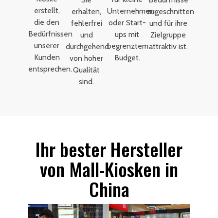
erstellt,
Unternehmen
erhalten,
zugeschnitten
die den
oder Start-
fehlerfrei
und für ihre
Bedürfnissen
ups mit
und
Zielgruppe
unserer
begrenztem
durchgehend
attraktiv ist.
Kunden
Budget.
von hoher
entsprechen.
Qualität
sind.
Ihr bester Hersteller
von Mall-Kiosken in
China