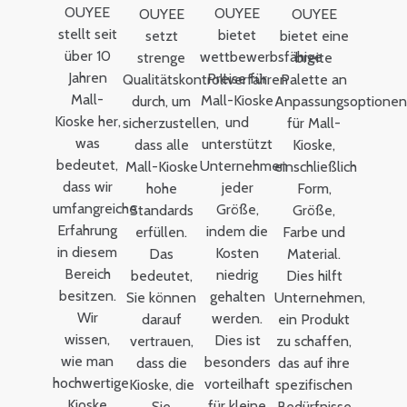
OUYEE
OUYEE
OUYEE
OUYEE
stellt seit
bietet
setzt
bietet eine
über 10
wettbewerbsfähige
strenge
breite
Jahren
Preise für
Qualitätskontrollverfahren
Palette an
Mall-
Mall-Kioske
durch, um
Anpassungsoptionen
Kioske her,
und
sicherzustellen,
für Mall-
was
unterstützt
dass alle
Kioske,
bedeutet,
Unternehmen
Mall-Kioske
einschließlich
dass wir
jeder
hohe
Form,
umfangreiche
Größe,
Standards
Größe,
Erfahrung
indem die
erfüllen.
Farbe und
in diesem
Kosten
Das
Material.
Bereich
niedrig
bedeutet,
Dies hilft
besitzen.
gehalten
Sie können
Unternehmen,
Wir
werden.
darauf
ein Produkt
wissen,
Dies ist
vertrauen,
zu schaffen,
wie man
besonders
dass die
das auf ihre
hochwertige
vorteilhaft
Kioske, die
spezifischen
Kioske
für kleine
Sie
Bedürfnisse