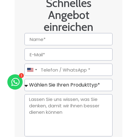
Schnelles
Angebot
einreichen
United
1
States
+1