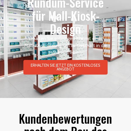
Rundum-Service
für Mall-Kiosk-
Design
Erhalten Sie sofortige Hilfe mit einer
Mall-Kiosk-Lösung, um Ihr Geschäft in die
Höhe zu treiben.
ERHALTEN SIE JETZT EIN KOSTENLOSES
ANGEBOT
Kundenbewertungen