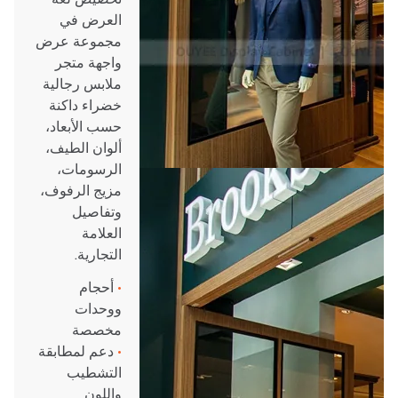
العرض في
مجموعة عرض
واجهة متجر
ملابس رجالية
خضراء داكنة
حسب الأبعاد،
ألوان الطيف،
الرسومات،
مزيج الرفوف،
وتفاصيل
العلامة
التجارية.
•
أحجام
ووحدات
مخصصة
•
دعم لمطابقة
التشطيب
واللون