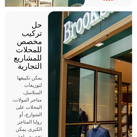
حل
تركيب
مخصص
للمحلات
للمشاريع
التجارية
يمكن تكييفها
لتوزيعات
السلاسل،
متاجر المولات،
المحلات على
الشوارع، أو
زوايا المتاجر
الكبرى. يمكن
تخصيص لغة