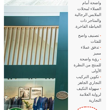
واضحة أمام
العملاء لمحلات
الملابس الرجالية
والمتاجر ذات
الخياطة الفاخرة.
•
تصنيف واضح
للفئات
•
تدفق عملاء
مميز
•
رؤية واضحة
للمنتج من النظرة
الأولى
•
تكوين التركيب
التجاري الجاهز
•
سهولة التكيف
لرواية العلامة
التجارية