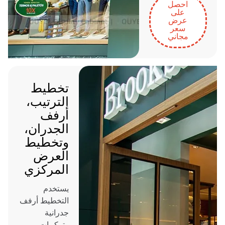
احصل
على
عرض
سعر
مجاني
تخطيط
الترتيب،
أرفف
الجدران،
وتخطيط
العرض
المركزي
يستخدم
التخطيط أرفف
جدرانية
وتركيبات