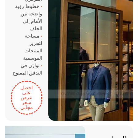
•
خطوط رؤية
واضحة من
الأمام إلى
الخلف
•
مساحة
لتحرير
المنتجات
الموسمية
•
توازن في
التدفق المفتوح
احصل
على
عرض
سعر
مجاني