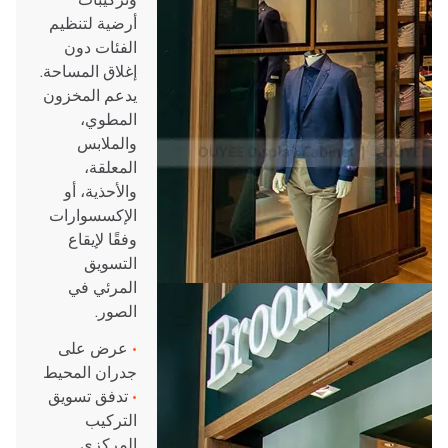
أرضية لتنظيم
الفئات دون
إغلاق المساحة.
يدعم المخزون
المطوي،
والملابس
المعلقة،
والأحذية، أو
الإكسسوارات
وفقًا لإيقاع
التسويق
المرئي في
الصور.
•
عرض على
جدران المحيط
•
تدفق تسويق
التركيب
المركزي