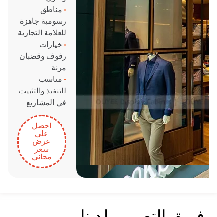
•
مناطق
رسومية جاهزة
للعلامة التجارية
•
خيارات
رفوف وقضبان
مرنة
•
مناسب
للتنفيذ والتثبيت
في المشاريع
احصل
على
عرض
سعر
مجاني
فريق التصميم لدينا