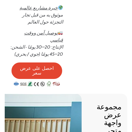
خبرة مشاريع عالمية
موثوق به من قبل تجار
التجزئة حول العالم
توصيل آمن ووقت
قياسي
الإنتاج: 20–30 يومًا · الشحن:
20–45 يومًا (جوي / بحري)
احصل على عرض
سعر
مجموعة
عرض
واجهة
متجر