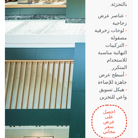
بالتجزئة.
•
عناصر عرض
زجاجية
•
لوحات زخرفية
مصقولة
•
التركيبات
النهائية مناسبة
للاستخدام
المتكرر
•
أسطح عرض
جاهزة للإضاءة
•
هيكل تسويق
واعي للتخزين
احصل
على
عرض
سعر
مجاني