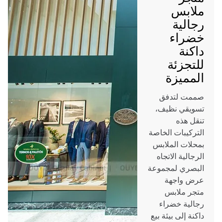
ملابس
رجالية
خضراء
داكنة
للتجزئة
المميزة
صممت لتدفق
تسويقي نظيف،
تنقل هذه
التركيبات الخاصة
بمحلات الملابس
الرجالية الاتجاه
البصري لمجموعة
عرض واجهة
متجر ملابس
رجالية خضراء
داكنة إلى بيئة بيع