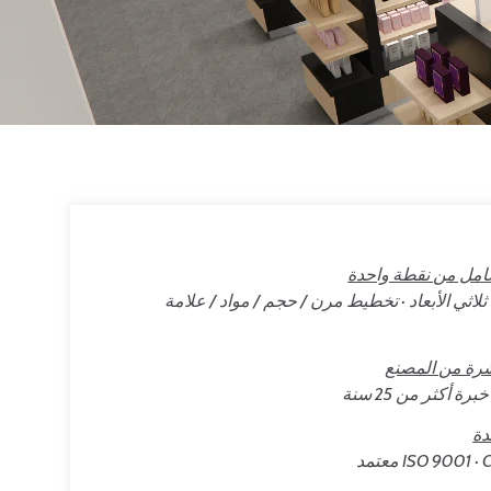
ل من نقطة واحدة
لاثي الأبعاد · تخطيط مرن / حجم / مواد / علامة
شرة من المصنع
 أكثر من 25 سنة
دة
ISO 9001  معتمد