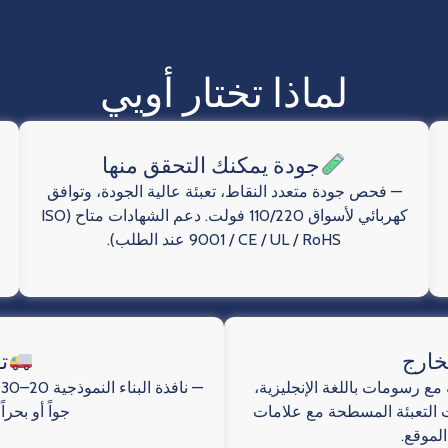
لماذا تختار أويي
جودة يمكنك التحقق منها
— فحص جودة متعدد النقاط، تعبئة عالية الجودة، وتوافق
كهربائي لأسواق 110/220 فولت. دعم الشهادات متاح (ISO
9001 / CE / UL / RoHS عند الطلب).
خارج
ت
م تسليمها في أكثر من 50 دولة مع رسومات باللغة الإنجليزية،
 التعبئة المسطحة مع علامات
جواً أو بحر
لموقع.