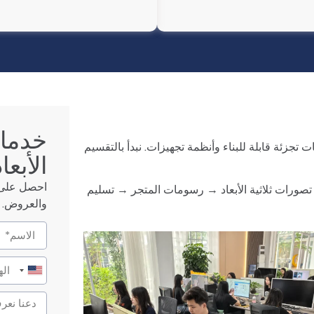
خدمات
 تجزئة قابلة للبناء وأنظمة تجهيزات. نبدأ بالتقسيم
الأبعاد
احصل على أ
تصورات ثلاثية الأبعاد → رسومات المتجر → تسليم
والعروض. ا
United
States
+1