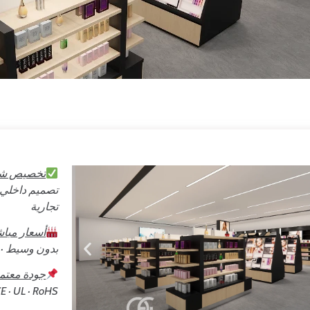
تخصيص شام
تصميم داخلي ث
تجارية
أسعار مبا
بدون وسيط · خبرة
جودة معتم
· CE · UL · RoHS