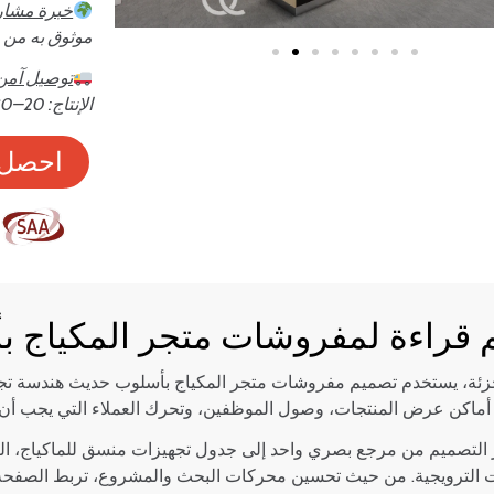
خبرة مشاري
موثوق به من ق
توصيل آمن
الإنتاج: 20–30 يومًا · الشحن: 20–45 يومًا (جوي / بحري)
احصل 
 قراءة لمفروشات متجر المكياج 
ئة، يستخدم تصميم مفروشات متجر المكياج بأسلوب حديث هندسة تجه
أماكن عرض المنتجات، وصول الموظفين، وتحرك العملاء التي يجب أن تت
التصميم من مرجع بصري واحد إلى جدول تجهيزات منسق للماكياج، العناي
 الترويجية. من حيث تحسين محركات البحث والمشروع، تربط الصفحة