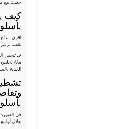
حديث مع منص
كيف ي
بأسلو
أقوى موقع ل
نقطة تركيز 
قد تشمل الو
معًا، يخلقو
العناية بالب
تشطيبا
وتفاصي
بأسلو
في الصورة، 
خلال لوامع 