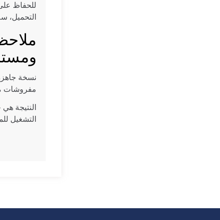
للحفاظ على 
التحميل، سلا
ملاحظا
ومستح
نسخة جاهزة 
مفروشات متج
النتيجة هي 
التشغيل للم