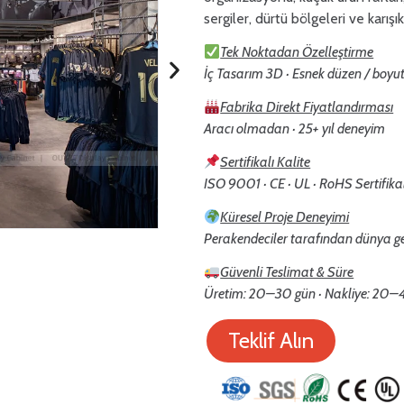
sergiler, dürtü bölgeleri ve karışık
Tek Noktadan Özelleştirme
İç Tasarım 3D · Esnek düzen / boy
Fabrika Direkt Fiyatlandırması
Aracı olmadan · 25+ yıl deneyim
Sertifikalı Kalite
ISO 9001 · CE · UL · RoHS Sertifikal
Küresel Proje Deneyimi
Perakendeciler tarafından dünya ge
Güvenli Teslimat & Süre
Üretim: 20–30 gün · Nakliye: 20–45
Teklif Alın