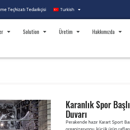
Turkish
e Teçhizatı Tedarikçisi
er
Solution
Üretim
Hakkımızda
Karanlık Spor Başl
Duvarı
Perakende hazır Karart Sport Ba
organizasyonu, küçük ürün rafları