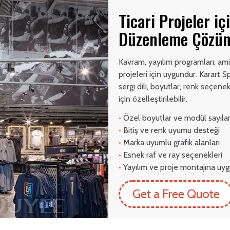
Ticari Projeler i
Düzenleme Çözü
Kavram, yayılım programları, am
projeleri için uygundur. Karart 
sergi dili, boyutlar, renk seçenek
için özelleştirilebilir.
•
Özel boyutlar ve modül sayılar
•
Bitiş ve renk uyumu desteği
•
Marka uyumlu grafik alanları
•
Esnek raf ve ray seçenekleri
•
Yayılım ve proje montajına uy
Get a Free Quote