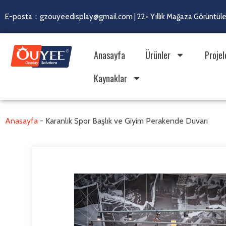
E-posta：gzouyeedisplay@gmail.com | 22+ Yıllık Mağaza Görüntülem
Anasayfa
Ürünler
Projel
Kaynaklar
Anasayfa
-
Karanlık Spor Başlık ve Giyim Perakende Duvarı