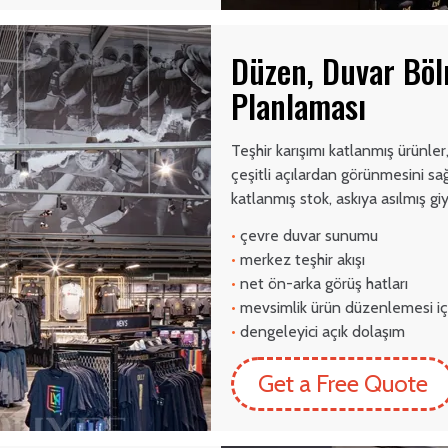
Düzen, Duvar Böl
Planlaması
Teşhir karışımı katlanmış ürünler
çeşitli açılardan görünmesini sa
katlanmış stok, askıya asılmış gi
•
çevre duvar sunumu
•
merkez teşhir akışı
•
net ön-arka görüş hatları
•
mevsimlik ürün düzenlemesi iç
•
dengeleyici açık dolaşım
Get a Free Quote