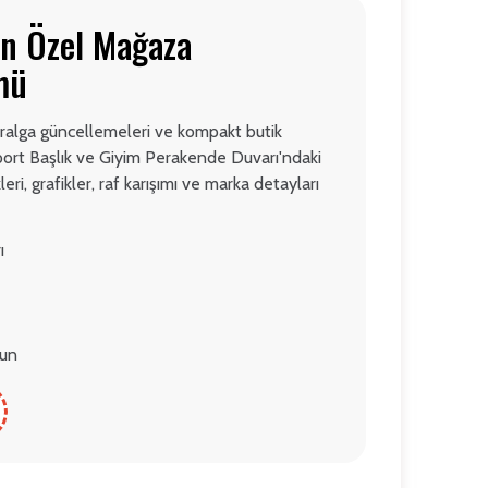
çin Özel Mağaza
mü
iralga güncellemeleri ve kompakt butik
Sport Başlık ve Giyim Perakende Duvarı'ndaki
leri, grafikler, raf karışımı ve marka detayları
ı
gun