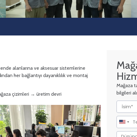
Mağa
akende alanlarına ve aksesuar sistemlerine
Hizm
ndan her bağlantıyı dayanıklılık ve montaj
Mağaza tas
bilgileri 
ağaza çizimleri → üretim devri
United
States