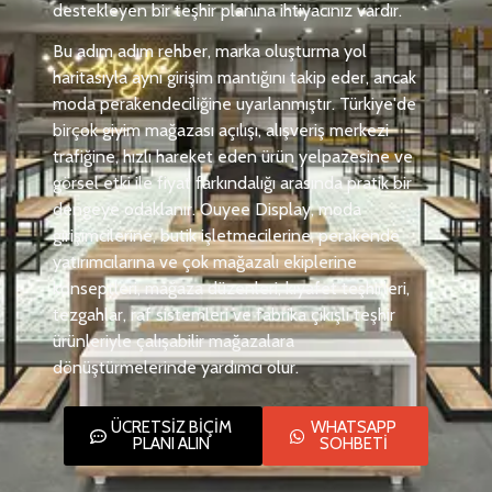
destekleyen bir teşhir planına ihtiyacınız vardır.
Bu adım adım rehber, marka oluşturma yol
haritasıyla aynı girişim mantığını takip eder, ancak
moda perakendeciliğine uyarlanmıştır. Türkiye'de
birçok giyim mağazası açılışı, alışveriş merkezi
trafiğine, hızlı hareket eden ürün yelpazesine ve
görsel etki ile fiyat farkındalığı arasında pratik bir
dengeye odaklanır. Ouyee Display, moda
girişimcilerine, butik işletmecilerine, perakende
yatırımcılarına ve çok mağazalı ekiplerine
konseptleri, mağaza düzenleri, kıyafet teşhirleri,
tezgahlar, raf sistemleri ve fabrika çıkışlı teşhir
ürünleriyle çalışabilir mağazalara
dönüştürmelerinde yardımcı olur.
ÜCRETSİZ BİÇİM
WHATSAPP
PLANI ALIN
SOHBETİ