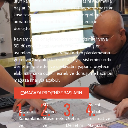
ürün karışımı ve fiyat konumlandırmasını anlamakla
başlar. Bunu, giysi rafları, duvar rafları, sergi masaları,
kasa tezgahları, özellik duvarları ve depolama
armatürleri içeren pratik bir teşhir önerisine
dönüştürürüz.
Kavram yönü onaylandıktan sonra, çizimler veya
3D düzenler hazırlar, malzemeleri ve bitişleri
uyumlandırırız ve örnek veya üretim planlamasına
geçeriz. Onay aldıktan sonra, teşhir sistemini üretir,
denetler, paketler ve sevkiyatını yaparız; böylece
ekibiniz, marka odaklı, esnek ve dönüşüme hazır bir
mağaza imajıyla açabilir.
MAĞAZA PROJENİZE BAŞLAYIN
1.
2.
3.
4.
3D
İhracat
Kavram
Düzen,
Ambalajı,
Konumlandırması
Malzemeler
Üretim,
Teslimat ve
ve
ve
Denetim
Mağaza