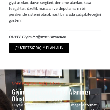
giysi askıları, duvar sergileri, deneme alanları, kasa
tezgahları, özellik masaları ve depolamanın bir
perakende sistemi olarak nasıl bir arada çalışabileceğini
gösterir.
OUYEE Giyim Mağazası Hizmetleri
ÜCRETSİZ BİÇİM PLANI ALIN
Giyim Mağazası Açılış İş Akışı
Giyim Mağazası Marka Alanınızı
Oluşturma Sürecimiz
Ouyee'de, her proje hedef müşteri, mağaza formatı,