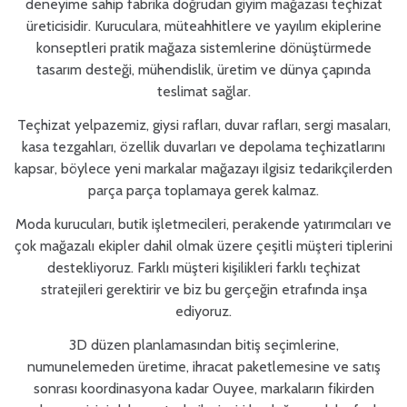
deneyime sahip fabrika doğrudan giyim mağazası teçhizat
üreticisidir. Kuruculara, müteahhitlere ve yayılım ekiplerine
konseptleri pratik mağaza sistemlerine dönüştürmede
tasarım desteği, mühendislik, üretim ve dünya çapında
teslimat sağlar.
Teçhizat yelpazemiz, giysi rafları, duvar rafları, sergi masaları,
kasa tezgahları, özellik duvarları ve depolama teçhizatlarını
kapsar, böylece yeni markalar mağazayı ilgisiz tedarikçilerden
parça parça toplamaya gerek kalmaz.
Moda kurucuları, butik işletmecileri, perakende yatırımcıları ve
çok mağazalı ekipler dahil olmak üzere çeşitli müşteri tiplerini
destekliyoruz. Farklı müşteri kişilikleri farklı teçhizat
stratejileri gerektirir ve biz bu gerçeğin etrafında inşa
ediyoruz.
3D düzen planlamasından bitiş seçimlerine,
numunelemeden üretime, ihracat paketlemesine ve satış
sonrası koordinasyona kadar Ouyee, markaların fikirden