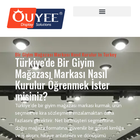
Bir Giyim Mağazası Markası Nasıl Kurulur In Turkey
Türkiye'de Bir Giyim
Mağazası Markası Nasıl
Kurulur Öğrenmek İster
misiniz?
Türkiye'de bir giyim mağazası markası kurmak, ürün
seçmek ve kira sözleşmesi imzalamaktan daha
fazlasını gerektirir. Net bir müşteri segmentine,
doğru mağaza formatına, güvenilir bir görsel kimliğe
ve iş akışını, hikaye anlatımını ve dönüşümü