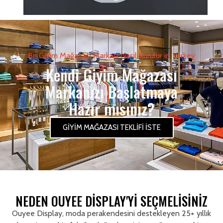
Bir Giyim Mağazası Markası Nasıl Kurulur in Turkey
Kendi Giyim Mağazası
Markanızı Başlatmaya
Hazır mısınız?
GİYİM MAĞAZASI TEKLİFİ İSTE
NEDEN OUYEE DISPLAY'YI SEÇMELISINIZ
Ouyee Display, moda perakendesini destekleyen 25+ yıllık