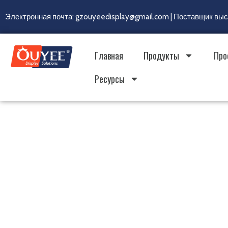
Электронная почта: gzouyeedisplay@gmail.com | Поставщик вы
Главная
Продукты
Про
Ресурсы
Инженерно-управл
Партнер | OUYEE
OUYEE — профессиональный производитель выс
конструкций в Китае и эксперт в области систем
высокого класса и планирования пространства с