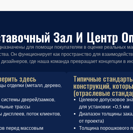
тавочный Зал И Центр О
назначены для помощи покупателям в оценке реальных мат
тва. Он функционирует как пространство для взаимодейств
 дизайнеров, где наша команда превращает концепции в и
верить здесь
Типичные стандарты
конструкций, котор
ы отделки (металл, дерево,
(отраслевые станда
: системы дверей/замков,
Целевое допусковое зн
ельные трассы
для установки: +0,5 мм
 дисплеев, поток клиентов,
Диапазон толщины закал
от проекта)
пов перед массовым
Толщина порошкового п