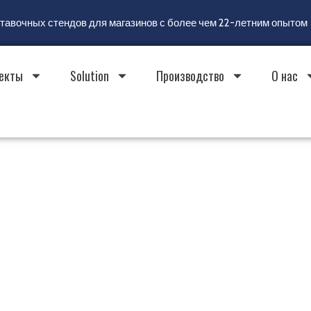
ставочных стендов для магазинов с более чем 22-летним опытом
екты
Solution
Производство
О нас
яемая система отображ
тавочных
 отображения
 более чем 25-