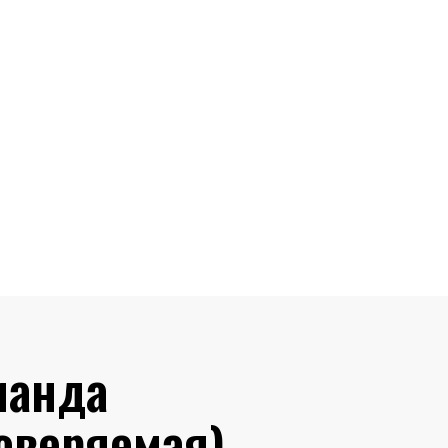
обальные
и дизайна,
 и контроля
авляемой
ласованности
манда
оверяемая)