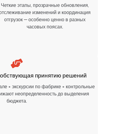
Четкие этапы, прозрачные обновления,
Одна сист
отслеживание изменений и координация
один вла
отгрузок — особенно ценно в разных
часовых поясах.
собствующая принятию решений
ле + экскурсии по фабрике + контрольные
нижают неопределенность до выделения
бюджета.