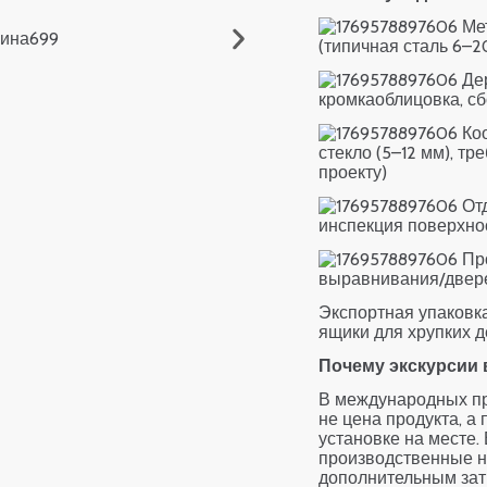
Мет
(типичная сталь 6–20
Дер
кромкаоблицовка, с
Коо
стекло (5–12 мм), т
проекту)
Отд
инспекция поверхно
Про
выравнивания/двер
Экспортная упаковка
ящики для хрупких 
Почему экскурсии
В международных пр
не цена продукта, а
установке на месте.
производственные н
дополнительным затр