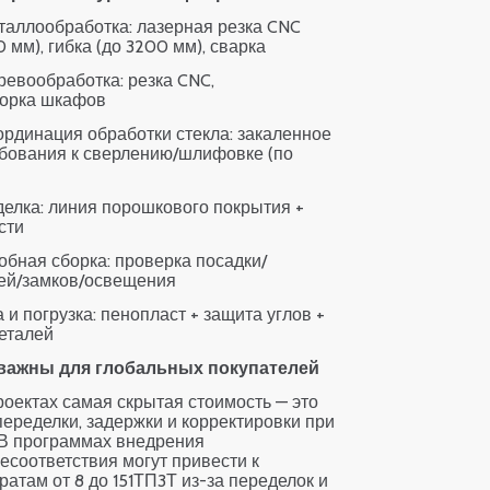
аллообработка: лазерная резка CNC
 мм), гибка (до 3200 мм), сварка
евообработка: резка CNC,
борка шкафов
рдинация обработки стекла: закаленное
ребования к сверлению/шлифовке (по
елка: линия порошкового покрытия +
сти
бная сборка: проверка посадки/
ей/замков/освещения
 и погрузка: пенопласт + защита углов +
деталей
 важны для глобальных покупателей
оектах самая скрытая стоимость — это
 переделки, задержки и корректировки при
 В программах внедрения
есоответствия могут привести к
атам от 8 до 151ТП3Т из-за переделок и