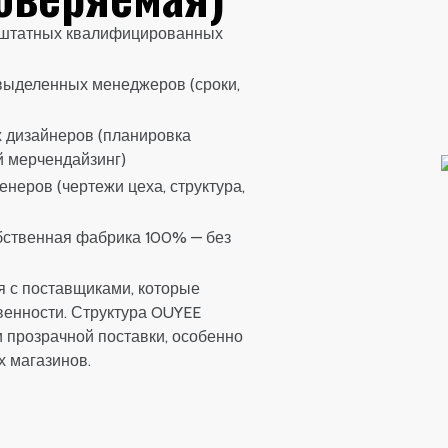
 штатных квалифицированных
выделенных менеджеров (сроки,
х дизайнеров (планировка
й мерчендайзинг)
неров (чертежи цеха, структура,
бственная фабрика 100% — без
я с поставщиками, которые
твенности. Структура OUYEE
 прозрачной поставки, особенно
х магазинов.