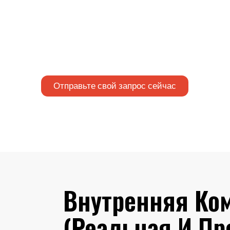
летним опытом в отрасли. Мы поддерживаем гл
бренды с комплексными возможностями в област
инженерии, производства, управления проектами
качества — все реализуется в рамках одной упр
системы для снижения рисков и повышения сог
внедрения.
Отправьте свой запрос сейчас
Внутренняя Ко
(реальная И Пр