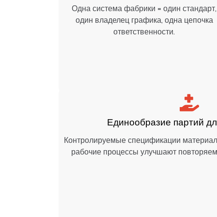
новления,
Одна система фабрики = один стандарт,
оординация
один владелец графика, одна цепочка
в разных
ответственности.
решений
Единообразие партий дл
 контрольные
Контролируемые спецификации материал
выделения
рабочие процессы улучшают повторяемо