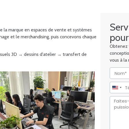
Serv
 de la marque en espaces de vente et systèmes
pour
age et le merchandising, puis concevons chaque
Obtenez t
conceptio
isuels 3D → dessins d'atelier → transfert de
vous à la
United
States
+1