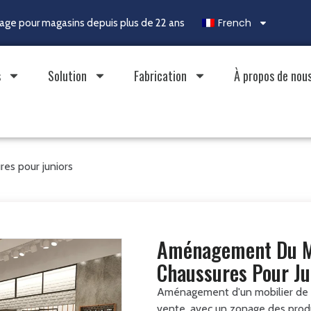
French
chage pour magasins depuis plus de 22 ans
s
Solution
Fabrication
À propos de nou
es pour juniors
Aménagement Du Mo
Chaussures Pour Ju
Aménagement d'un mobilier de bo
vente, avec un zonage des produi