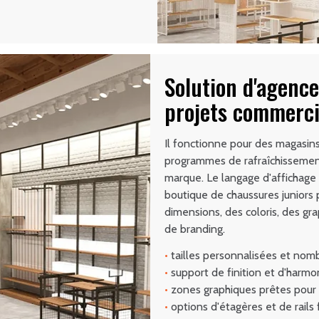
Solution d'agenc
projets commerc
Il fonctionne pour des magasin
programmes de rafraîchissement
marque. Le langage d'affichag
boutique de chaussures juniors 
dimensions, des coloris, des gr
de branding.
•
tailles personnalisées et no
•
support de finition et d'harmo
•
zones graphiques prêtes pour 
•
options d'étagères et de rails 