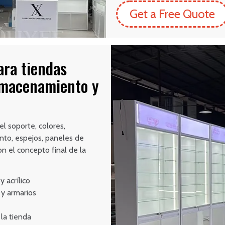
Get a Free Quote
ara tiendas
lmacenamiento y
l soporte, colores,
nto, espejos, paneles de
on el concepto final de la
 acrílico
y armarios
la tienda