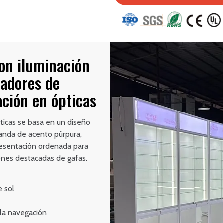
con iluminación
radores de
ación en ópticas
pticas se basa en un diseño
banda de acento púrpura,
presentación ordenada para
iones destacadas de gafas.
e sol
r la navegación