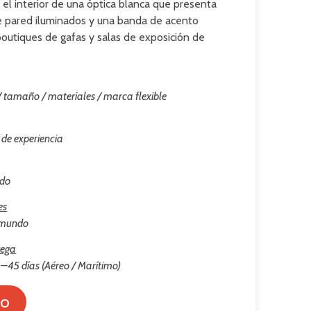
el interior de una óptica blanca que presenta
e pared iluminados y una banda de acento
boutiques de gafas y salas de exposición de
 / tamaño / materiales / marca flexible
 de experiencia
ado
es
l mundo
rega
–45 días (Aéreo / Marítimo)
to