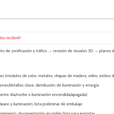
es recibiré?
epto de zonificación y tráfico → revisión de visuales 3D → planos
es (módulos de color, metales, chapas de madera, vidrio, estilos d
iones/detalles clave, distribución de iluminación y energía
mente día/noche o iluminación encendida/apagada)
are y iluminación, lista preliminar de embalaje
enimiento; documentación en inglés lista para exportar