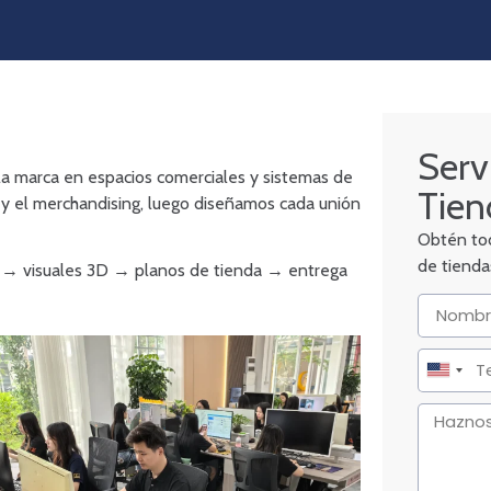
Serv
la marca en espacios comerciales y sistemas de
Tien
 y el merchandising, luego diseñamos cada unión
Obtén tod
de tiendas
ico → visuales 3D → planos de tienda → entrega
United
States
+1