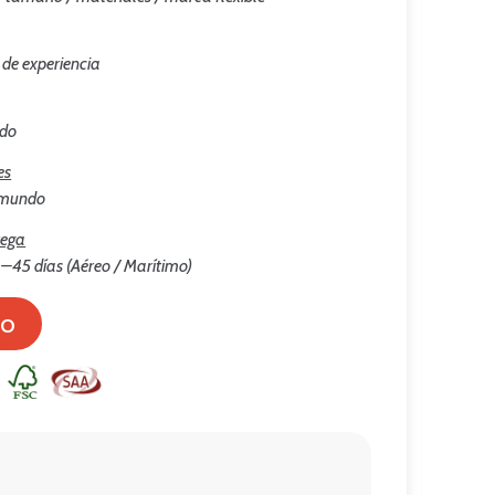
 de experiencia
ado
es
l mundo
rega
–45 días (Aéreo / Marítimo)
to