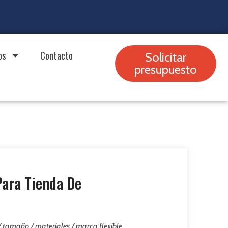
os
Contacto
Solicitar
presupuesto
Para Tienda De
 / tamaño / materiales / marca flexible