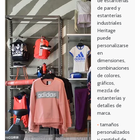
de estanterías
de pared y
estanterías
industriales
Heritage
puede
personalizarse
en
dimensiones,
combinaciones
de colores,
gráficos,
mezcla de
estanterías y
detalles de
marca.
•
tamaños
personalizados
y cantidad de