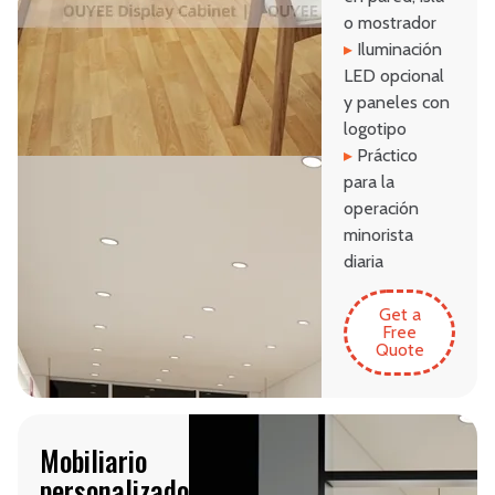
o mostrador
▸
Iluminación
LED opcional
y paneles con
logotipo
▸
Práctico
para la
operación
minorista
diaria
Get a
Free
Quote
Mobiliario
personalizado