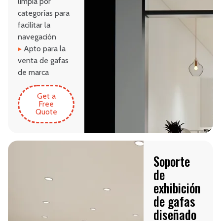
limpia por
categorías para
facilitar la
navegación
▸
Apto para la
venta de gafas
de marca
Get a
Free
Quote
Soporte
de
exhibición
de gafas
diseñado