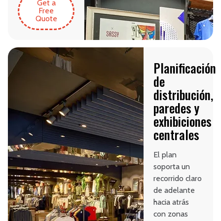
Get a
Free
Quote
Planificación
de
distribución,
paredes y
exhibiciones
centrales
El plan
soporta un
recorrido claro
de adelante
hacia atrás
con zonas