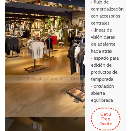
•
flujo de
comercialización
con accesorios
centrales
•
líneas de
visión claras
de adelante
hacia atrás
•
espacio para
edición de
productos de
temporada
•
circulación
abierta
equilibrada
Get a
Free
Quote