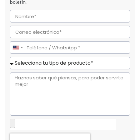
boletín.
United
States
+1