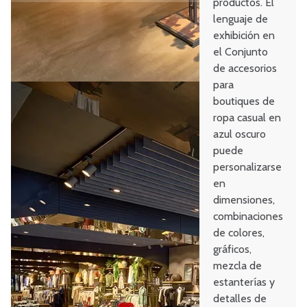
productos. El
lenguaje de
exhibición en
el Conjunto
de accesorios
para
boutiques de
ropa casual en
azul oscuro
puede
personalizarse
en
dimensiones,
combinaciones
de colores,
gráficos,
mezcla de
estanterías y
detalles de