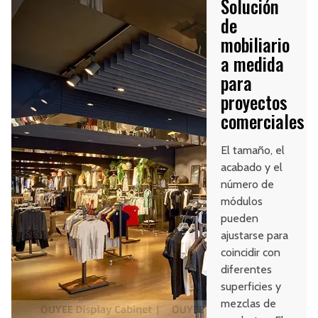
Solución
de
mobiliario
a medida
para
proyectos
comerciales
El tamaño, el
acabado y el
número de
módulos
pueden
ajustarse para
coincidir con
diferentes
superficies y
mezclas de