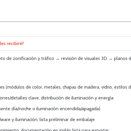
es recibiré?
epto de zonificación y tráfico → revisión de visuales 3D → planos
es (módulos de color, metales, chapas de madera, vidrio, estilos d
iones/detalles clave, distribución de iluminación y energía
mente día/noche o iluminación encendida/apagada)
are y iluminación, lista preliminar de embalaje
enimiento; documentación en inglés lista para exportar