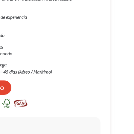
 de experiencia
ado
es
l mundo
rega
–45 días (Aéreo / Marítimo)
to