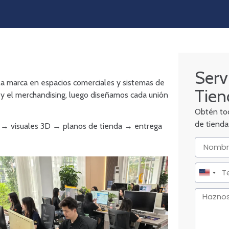
Serv
la marca en espacios comerciales y sistemas de
Tien
 y el merchandising, luego diseñamos cada unión
Obtén tod
de tiendas
ico → visuales 3D → planos de tienda → entrega
United
States
+1