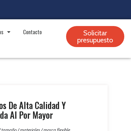
os
Contacto
Solicitar
presupuesto
los De Alta Calidad Y
nda Al Por Mayor
 / tamaño / materiales / marca flexible