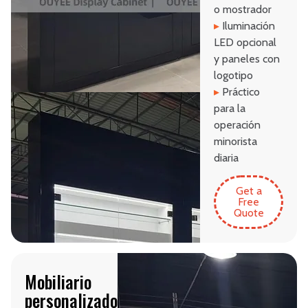
o mostrador
▸
Iluminación
LED opcional
y paneles con
logotipo
▸
Práctico
para la
operación
minorista
diaria
Get a
Free
Quote
Mobiliario
personalizado