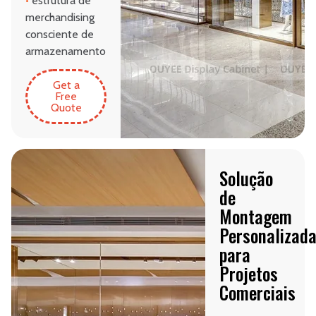
•
estrutura de
merchandising
consciente de
armazenamento
Get a
Free
Quote
Solução
de
Montagem
Personalizad
para
Projetos
Comerciais