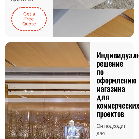
Get a
Free
Quote
Индивидуал
решение
по
оформлению
магазина
для
коммерчески
проектов
Он подходит
для