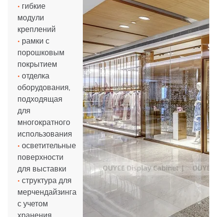
•
гибкие
модули
креплений
•
рамки с
порошковым
покрытием
•
отделка
оборудования,
подходящая
для
многократного
использования
•
осветительные
поверхности
для выставки
•
структура для
мерчендайзинга
с учетом
хранения