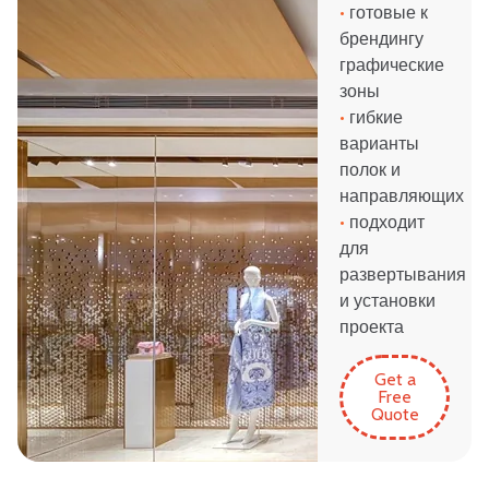
•
готовые к
брендингу
графические
зоны
•
гибкие
варианты
полок и
направляющих
•
подходит
для
развертывания
и установки
проекта
Get a
Free
Quote