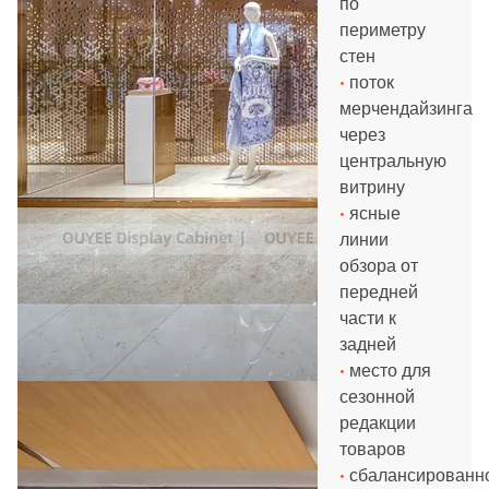
по
периметру
стен
•
поток
мерчендайзинга
через
центральную
витрину
•
ясные
линии
обзора от
передней
части к
задней
•
место для
сезонной
редакции
товаров
•
сбалансированн