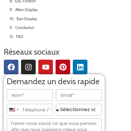
E&C Finition
Allen Display
Barr Display
Conclusion
FAQ
Réseaux sociaux
Demandez un devis rapide
United
States
+1