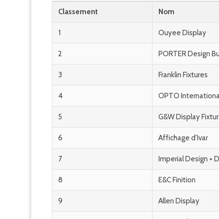
Classement
Nom
1
Ouyee Display
2
PORTER Design Bu
3
Franklin Fixtures
4
OPTO Internationa
5
G&W Display Fixtu
6
Affichage d'Ivar
7
Imperial Design + D
8
E&C Finition
9
Allen Display