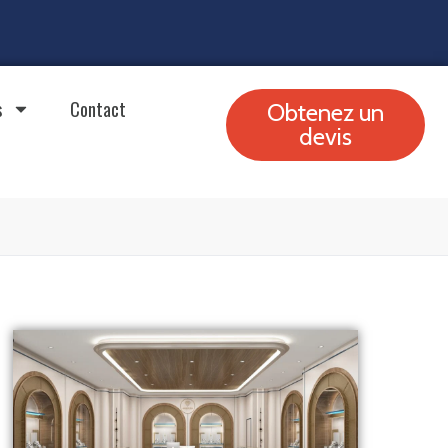
s
Contact
Obtenez un
devis