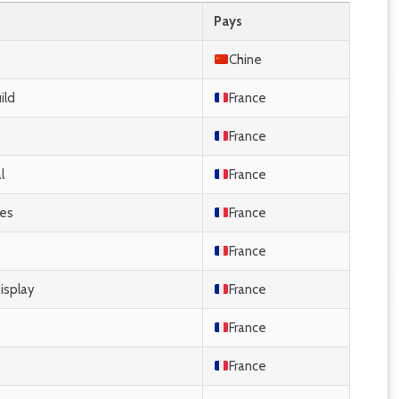
Pays
Chine
ild
France
France
l
France
res
France
France
isplay
France
France
France