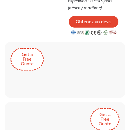
Expédition : 20–45 jours
(aérien / maritime)
Obtenez un devis
Get a
Free
Quote
Get a
Free
Quote