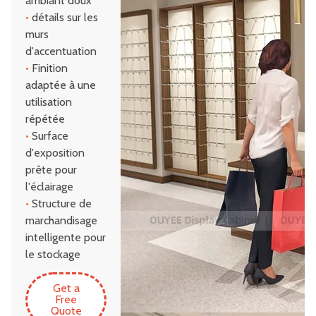
ambiant doux
•
détails sur les
murs
d'accentuation
•
Finition
adaptée à une
utilisation
répétée
•
Surface
d'exposition
prête pour
l'éclairage
•
Structure de
marchandisage
intelligente pour
le stockage
Get a
Free
Quote