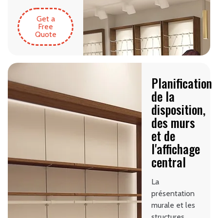
Get a
Free
Quote
Planification
de la
disposition,
des murs
et de
l'affichage
central
La
présentation
murale et les
structures