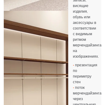
запасы,
висящие
изделия,
обувь или
аксессуары в
соответствии
с видимым
ритмом
мерчендайзинга
на
изображениях.
•
презентация
по
периметру
стен
•
поток
мерчендайзинга
через
центральную