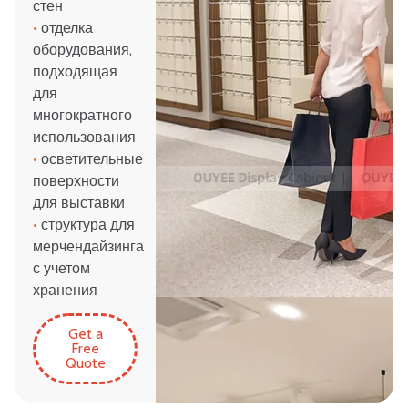
стен
•
отделка
оборудования,
подходящая
для
многократного
использования
•
осветительные
поверхности
для выставки
•
структура для
мерчендайзинга
с учетом
хранения
Get a
Free
Quote