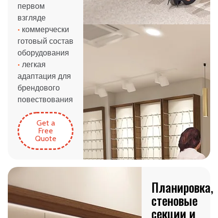
первом
взгляде
•
коммерчески
готовый состав
оборудования
•
легкая
адаптация для
брендового
повествования
Get a
Free
Quote
Планировка,
стеновые
секции и