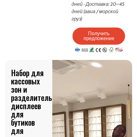
дней · Доставка: 20–45
дней (авиа / морской
груз)
Получить
предложение
Набор для
кассовых
зон и
разделительных
дисплеев
для
бутиков
для