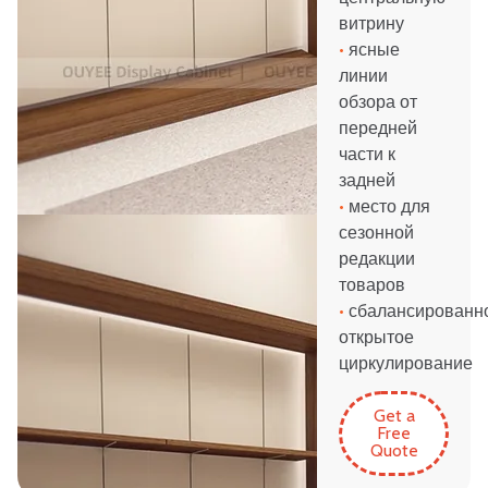
витрину
•
ясные
линии
обзора от
передней
части к
задней
•
место для
сезонной
редакции
товаров
•
сбалансированн
открытое
циркулирование
Get a
Free
Quote