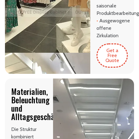
saisonale
Produktbearbeitun
•
Ausgewogene
offene
Zirkulation
Get a
Free
Quote
Materialien,
Beleuchtung
und
Alltagsgeschäftsfunktion
Die Struktur
kombiniert