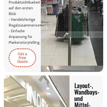
Produktsichtbarkeit
auf den ersten
Blick
•
Handelsfertige
Regalzusammensetzung
•
Einfache
Anpassung für
Markenstorytelling
Get a
Free
Quote
Layout-,
Wandbays-
und
Mittel-