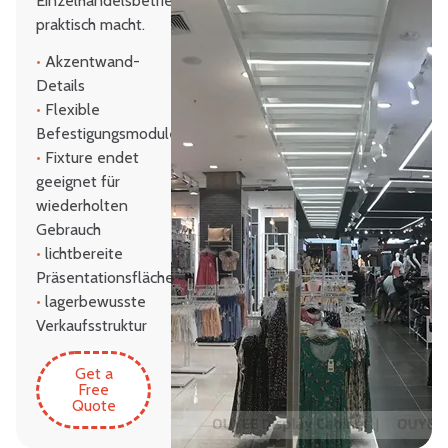
Einzelhandelsbetrieb
praktisch macht.
•
Akzentwand-
Details
•
Flexible
Befestigungsmodule
•
Fixture endet
geeignet für
wiederholten
Gebrauch
•
lichtbereite
Präsentationsflächen
•
lagerbewusste
Verkaufsstruktur
Get a
Free
Quote