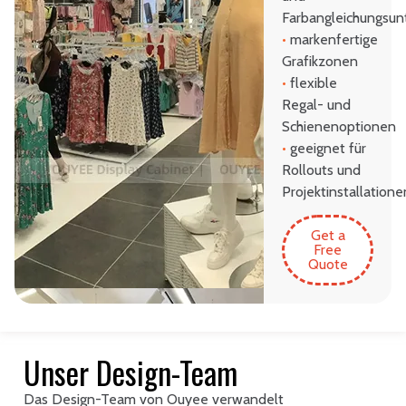
Farbangleichungsun
•
markenfertige
Grafikzonen
•
flexible
Regal- und
Schienenoptionen
•
geeignet für
Rollouts und
Projektinstallatione
Get a
Free
Quote
Unser Design-Team
Das Design-Team von Ouyee verwandelt