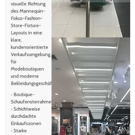
visuelle Richtung
des Mannequin-
Fokus-Fashion-
Store-Fixture-
Layouts in eine
klare,
kundenorientierte
Verkaufsumgebung
für
Modeboutiquen
und moderne
Bekleidungsgeschäfte.
•
Boutique-
Schaufensterrahmen
•
Schichtweise
durchdachte
Einkaufszonen
•
Starke