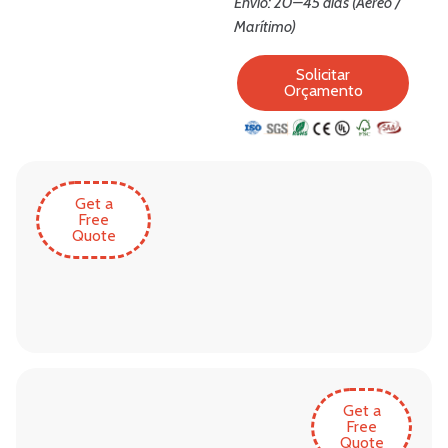
Envio: 20–45 dias (Aéreo /
Marítimo)
Solicitar
Orçamento
Get a
Free
Quote
Get a
Free
Quote