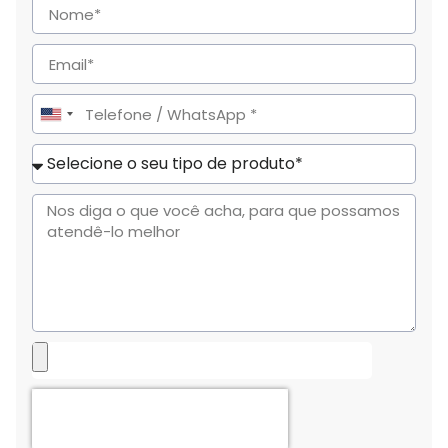
United
States
+1