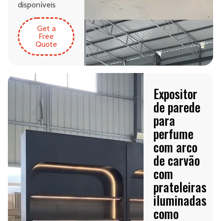
disponíveis
Get a
Free
Quote
Expositor
de parede
para
perfume
com arco
de carvão
com
prateleiras
iluminadas
como