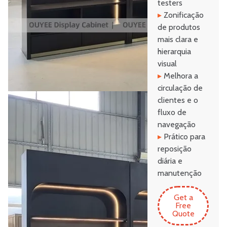
testers
▸
Zonificação
de produtos
mais clara e
hierarquia
visual
▸
Melhora a
circulação de
clientes e o
fluxo de
navegação
▸
Prático para
reposição
diária e
manutenção
Get a
Free
Quote