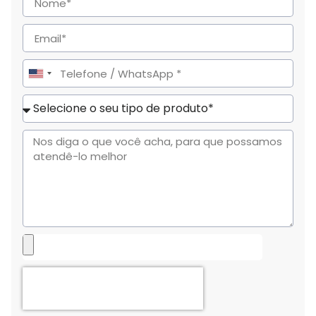
United
States
+1