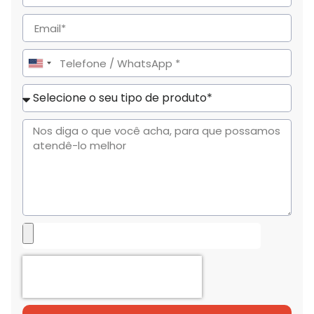
United
States
+1