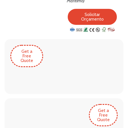
Marítimo)
Solicitar
Orçamento
Get a
Free
Quote
Get a
Free
Quote