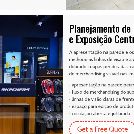
Planejamento de 
e Exposição Cent
A apresentação na parede e os 
melhorar as linhas de visão e 
dobrado, roupas penduradas, ca
de merchandising visível nas im
•
apresentação na parede perim
•
fluxo de merchandising do sup
•
linhas de visão claras de frent
•
espaço para edição de produt
•
circulação aberta equilibrada
Get a Free Quote