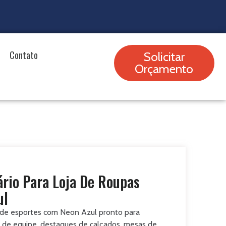
Contato
Solicitar
Orçamento
ário Para Loja De Roupas
ul
a de esportes com Neon Azul pronto para
s de equipe, destaques de calçados, mesas de