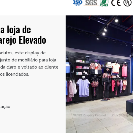
a loja de
arejo Elevado
rodutos, este display de
unto de mobiliário para loja
 claro e voltado ao cliente
os licenciados.
zação