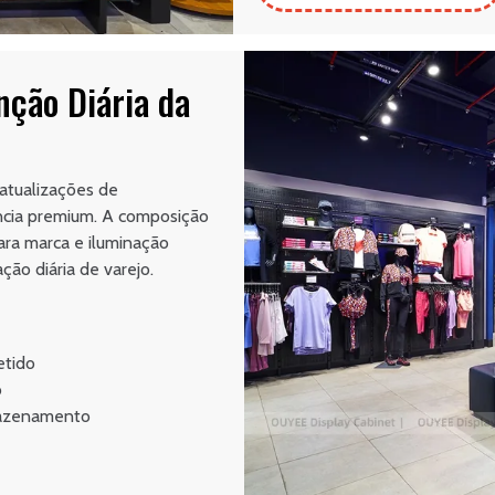
nção Diária da
atualizações de
ncia premium. A composição
ara marca e iluminação
ção diária de varejo.
etido
o
mazenamento