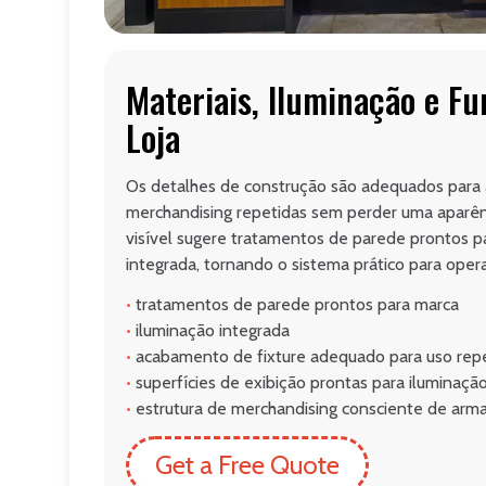
Materiais, Iluminação e Fu
Loja
Os detalhes de construção são adequados para 
merchandising repetidas sem perder uma aparê
visível sugere tratamentos de parede prontos p
integrada, tornando o sistema prático para opera
•
tratamentos de parede prontos para marca
•
iluminação integrada
•
acabamento de fixture adequado para uso rep
•
superfícies de exibição prontas para iluminaçã
•
estrutura de merchandising consciente de ar
Get a Free Quote