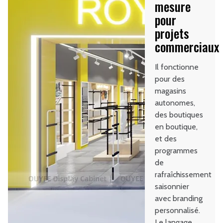
mesure
pour
projets
commerciaux
Il fonctionne
pour des
magasins
autonomes,
des boutiques
en boutique,
et des
programmes
de
rafraîchissement
saisonnier
avec branding
personnalisé.
Le langage