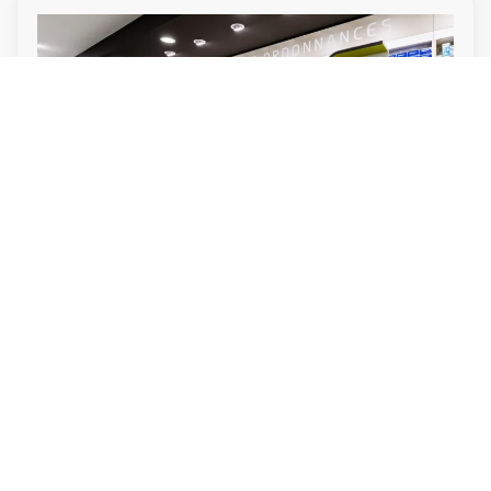
Conception de logo pour magasin médical étagère
d'exposition
En savoir plus