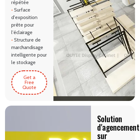
répétée
•
Surface
d'exposition
prête pour
l'éclairage
•
Structure de
marchandisage
intelligente pour
le stockage
Get a
Free
Quote
Solution
d'agencement
sur