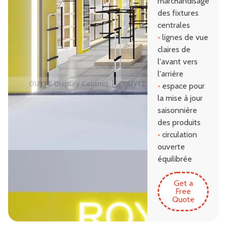
marchandisage
des fixtures
centrales
•
lignes de vue
claires de
l'avant vers
l'arrière
•
espace pour
la mise à jour
saisonnière
des produits
•
circulation
ouverte
équilibrée
Get a
Free
Quote