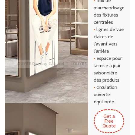
•
flux de
marchandisage
des fixtures
centrales
•
lignes de vue
claires de
l'avant vers
l'arrière
•
espace pour
la mise à jour
saisonnière
des produits
•
circulation
ouverte
équilibrée
Get a
Free
Quote