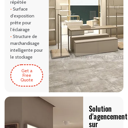
répétée
•
Surface
d'exposition
prête pour
l'éclairage
•
Structure de
marchandisage
intelligente pour
le stockage
Get a
Free
Quote
Solution
d'agencement
sur