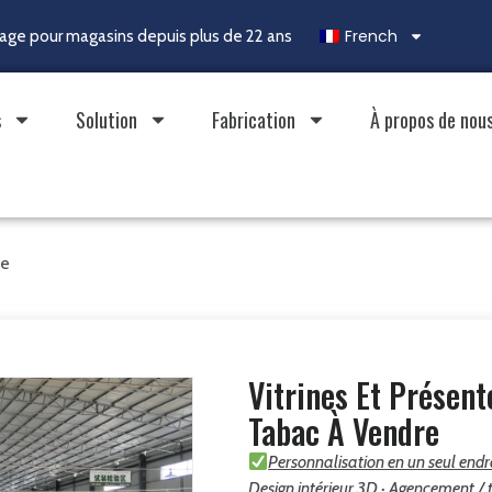
French
chage pour magasins depuis plus de 22 ans
s
Solution
Fabrication
À propos de nou
re
Vitrines Et Présent
Tabac À Vendre
Personnalisation en un seul endr
Design intérieur 3D · Agencement / t