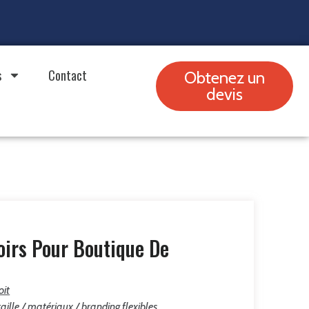
s
Contact
Obtenez un
devis
oirs Pour Boutique De
oit
aille / matériaux / branding flexibles