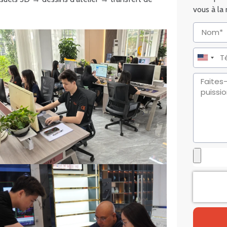
vous à la
United
States
+1