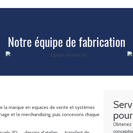
Notre équipe de fabrication
Serv
 de la marque en espaces de vente et systèmes
pour
age et le merchandising, puis concevons chaque
Obtenez t
conceptio
isuels 3D → dessins d'atelier → transfert de