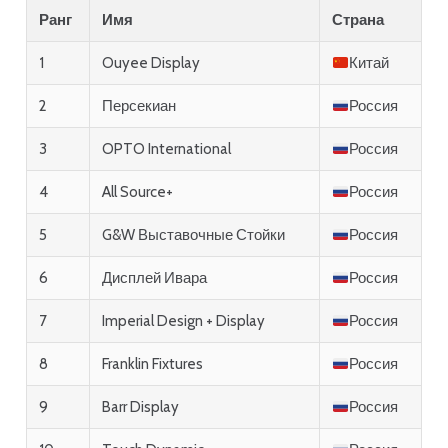
Ранг
Имя
Страна
1
Ouyee Display
Китай
2
Персекиан
Россия
3
OPTO International
Россия
4
All Source+
Россия
5
G&W Выставочные Стойки
Россия
6
Дисплей Ивара
Россия
7
Imperial Design + Display
Россия
8
Franklin Fixtures
Россия
9
Barr Display
Россия