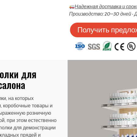
Надежная доставка и сро
Производство: 20–30 дней · Д
Получить предло
олки для
салона
ки, на которых
, коробочные товары и
выраженную розничную
й, при этом естественно
полки для демонстрации
акладных прядей и