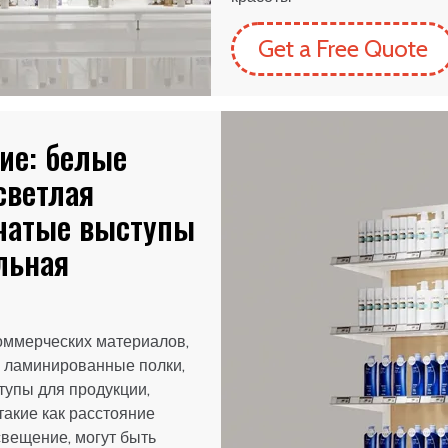
Get a Free Quote
ие: белые
светлая
нчатые выступы
льная
оммерческих материалов,
 ламинированные полки,
тупы для продукции,
такие как расстояние
свещение, могут быть