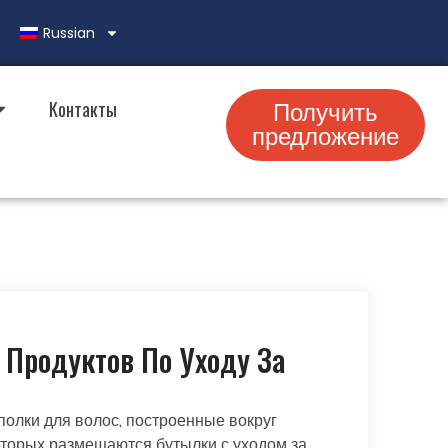
Russian
Контакты
Получить
предложение
Продуктов По Уходу За
олки для волос, построенные вокруг
оторых размещаются бутылки с уходом за