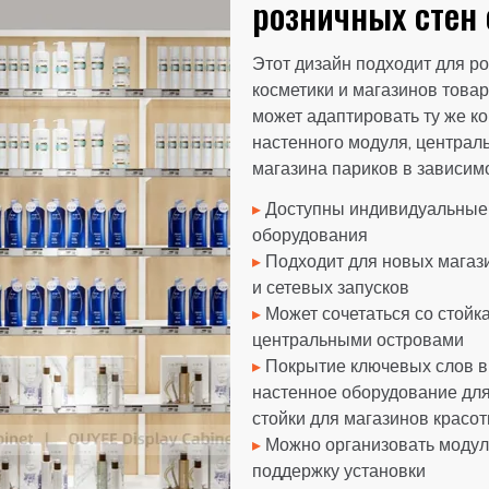
розничных стен 
Этот дизайн подходит для р
косметики и магазинов товар
может адаптировать ту же ко
настенного модуля, централ
магазина париков в зависим
▸
Доступны индивидуальные р
оборудования
▸
Подходит для новых магази
и сетевых запусков
▸
Может сочетаться со стойк
центральными островами
▸
Покрытие ключевых слов вк
настенное оборудование для
стойки для магазинов красо
▸
Можно организовать модульн
поддержку установки