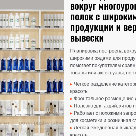
вокруг многоур
полок с широки
продукции и вер
вывески
Планировка построена вокру
широкими рядами для продук
помогает покупателям сравни
товары или аксессуары, не т
▸
Четкое разделение категор
красоты
▸
Фронтальное размещение д
▸
Полезно для акций, хитов 
▸
Работает с похожими запро
для косметики и розничная с
▸
Легкая ежедневная выкладк
красоты