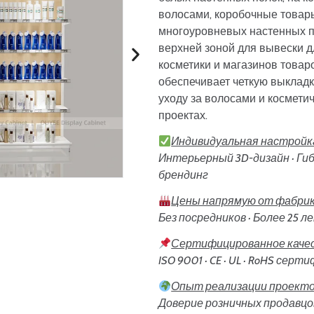
волосами, коробочные товар
многоуровневых настенных п
верхней зоной для вывески д
косметики и магазинов товар
обеспечивает четкую выкладк
уходу за волосами и космети
проектах.
Индивидуальная настройка
Интерьерный 3D-дизайн · Гиб
брендинг
Цены напрямую от фабри
Без посредников · Более 25 
Сертифицированное каче
ISO 9001 · CE · UL · RoHS сер
Опыт реализации проектов
Доверие розничных продавцов