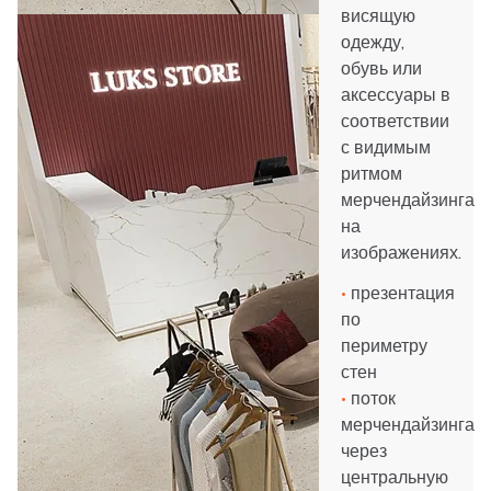
висящую
одежду,
обувь или
аксессуары в
соответствии
с видимым
ритмом
мерчендайзинга
на
изображениях.
•
презентация
по
периметру
стен
•
поток
мерчендайзинга
через
центральную