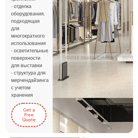
•
отделка
оборудования,
подходящая
для
многократного
использования
•
осветительные
поверхности
для выставки
•
структура для
мерчендайзинга
с учетом
хранения
Get a
Free
Quote