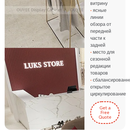
витрину
•
ясные
линии
обзора от
передней
части к
задней
•
место для
сезонной
редакции
товаров
•
сбалансированн
открытое
циркулирование
Get a
Free
Quote