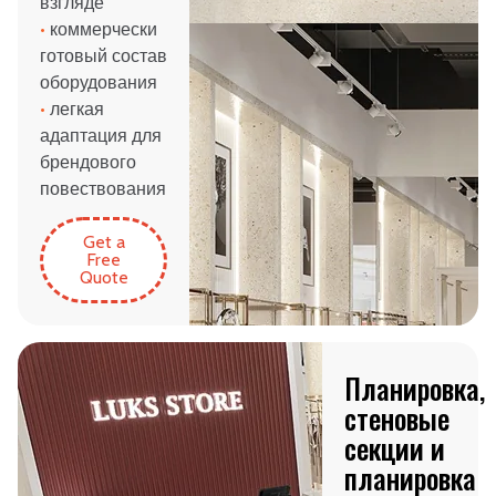
взгляде
•
коммерчески
готовый состав
оборудования
•
легкая
адаптация для
брендового
повествования
Get a
Free
Quote
Планировка,
стеновые
секции и
планировка