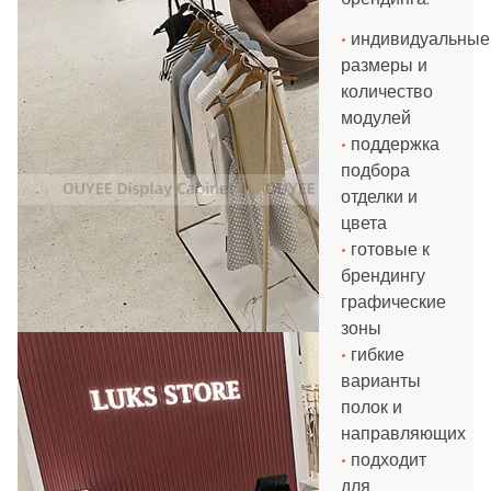
•
индивидуальные
размеры и
количество
модулей
•
поддержка
подбора
отделки и
цвета
•
готовые к
брендингу
графические
зоны
•
гибкие
варианты
полок и
направляющих
•
подходит
для