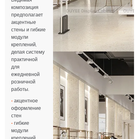
композиция
предполагает
акцентные
стены и гибкие
модули
креплений,
делая систему
практичной
для
ежедневной
розничной
работы.
•
акцентное
оформление
стен
•
гибкие
модули
креплений